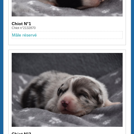
Chiot N°1
Chiot n°2132870
Mâle réservé