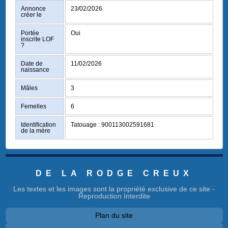
Annonce
23/02/2026
créer le
Portée
Oui
inscrite LOF
?
Date de
11/02/2026
naissance
Mâles
3
Femelles
6
Identification
Tatouage : 900113002591681
de la mère
DE LA RODGE CREUX
Les textes et les images sont la propriété exclusive de ce site -
Reproduction Interdite
Plan du site