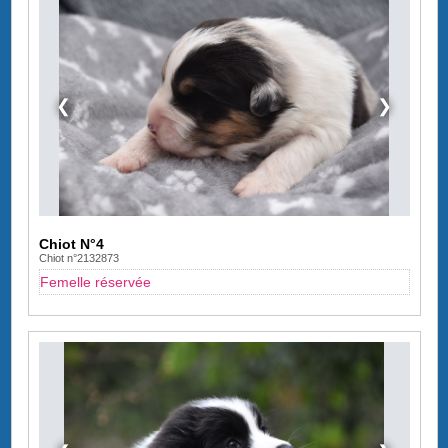
❮
❯
Chiot N°4
Chiot n°2132873
Femelle réservée