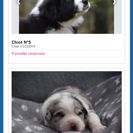
❮
❯
Chiot N°5
Chiot n°2132874
Femelle réservée