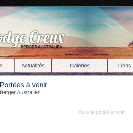
odge Creux
BERGER AUSTRALIEN
ts
Actualités
Galeries
Liens
Portées à venir
Berger Australien
Aucune portée à venir