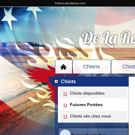
Chiens-de-france.com
De La R
Chiens
Chio
Chiots
Chiots disponibles
Futures Portées
Chiots nés chez nous